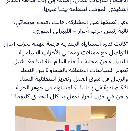
الاجتماع شارلوت نيمان، إضافةً إلى زياد خيّاطة المدير
التنفيذي المؤقت لمنظمة بيتنا سوريا.
وفي تعليقها على المشاركة، قالت رفيف جويجاتي،
نائبة رئيس حزب أحرار – الليبرالي السوري:
“كانت ندوة المساواة الجندرية فرصة مهمة لحزب أحرار
للتواصل مع ممثلات وممثلي الأحزاب السياسية
الليبرالية من مختلف أنحاء العالم. ناقشنا معًا سُبل
تطوير السياسات المتعلقة بالمساواة بين النساء
والرجال في سوق العمل وتعزيز استقلالية النساء
الاقتصادية في بلداننا. فالمساواة هي جوهر الحرية،
ونحن في حزب أحرار نعمل بلا كلل لتحقيق كليهما.”