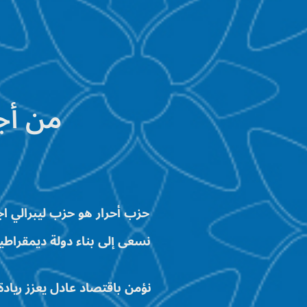
من أج
حزب أحرار هو حزب ليبرالي اجت
نسعى إلى بناء دولة ديمقراطية
نؤمن باقتصاد عادل يعزز ريادة