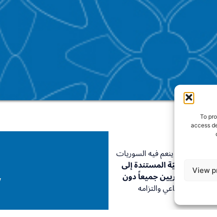
To pro
access de
لّع نحو مستقبل ينعم فيه السوريات
عيّة السياسيّة المستندة إلى
View p
وريات والسّوريين جميعاً دون
 بُعده الاجتماعي والتزامه