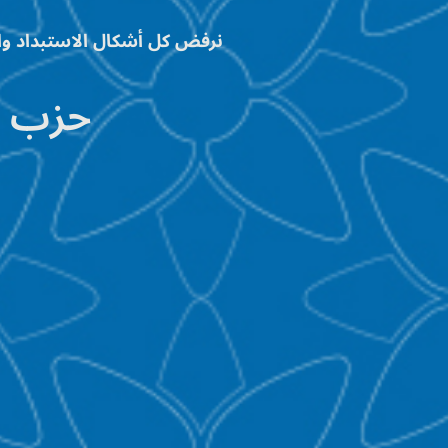
نرفض كل أشكال الاستبداد وال
حزب أح