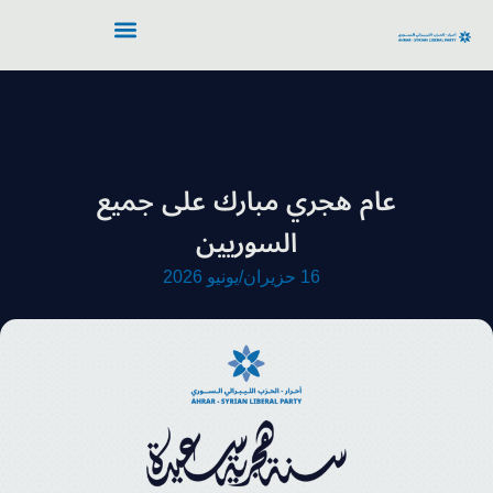
عام هجري مبارك على جميع
السوريين
16 حزيران/يونيو 2026