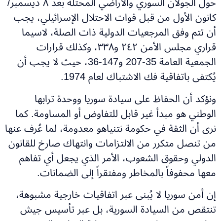
حول الجولان السوري والأراضي المحتلة بعد ٨ ديسمبر/
كانون الأول من قبل قوات الاحتلال الإسرائيلي، يجب
أن تتم وفق المرجعيات الدولية ذات الصلة، لاسيما
قراري مجلس الأمن ٢٤٢ و٣٣٨، وكذلك قرارات
الجمعية العامة 35-207 و147-36، حيث لا يجب أن
يُكتفى باتفاقية فك الاشتباك لعام 1974.
ونؤكد أن الحفاظ على سيادة سوريا ووحدة ترابها
الوطني هو مبدأ غير قابل للتفاوض أو المساومة. كما
نرى أن الثقة في حكومة نتنياهو معدومة، لما عُرف عنها
من تنصل متكرر من الالتزامات وانتهاك صارخ للقانون
الدولي وحقوق الشعوب، الأمر الذي يجعل أي تفاهم
معها محفوفاً بالمخاطر ومفتقراً إلى الضمانات.
إن أمن سوريا لا يُبنى عبر اتفاقيات خارجية مشبوهة،
تنتقص من السيادة السورية، بل عبر تأسيس جيش