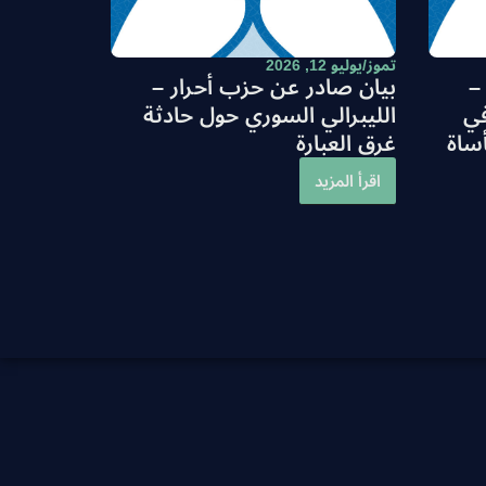
تموز/يوليو 12, 2026
–
بيان صادر عن حزب أحرار –
في
الليبرالي السوري حول حادثة
أساة
غرق العبارة
اقرأ المزيد