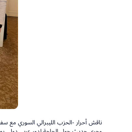
ناقش أحرار -الحزب الليبرالي السوري مع سفي
وجرى حديث حول الحاجة لدور عربي دولي بمساع