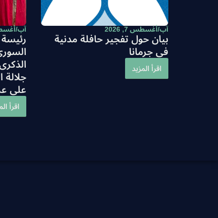
آب/أغسطس 7, 2026
آب/أغسطس 2,
بيان حول تفجير حافلة مدنية
رئيسة ح
في جرمانا
السوري
الذكرى
اقرأ المزيد
جلالة 
على عر
اقرأ الم