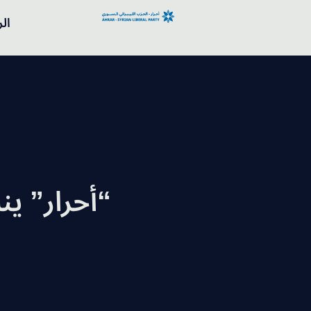
ال
“أحرار” ين