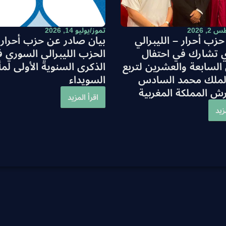
 2026
تموز/يوليو 14, 2026
زب أحرار – الليبرالي
بيان صادر عن حزب أحرار 
 تشارك في احتفال
الحزب الليبرالي السوري 
 السابعة والعشرين لتربع
الذكرى السنوية الأولى لم
الملك محمد السادس
السويداء
ش المملكة المغربية
اقرأ المزيد
زيد